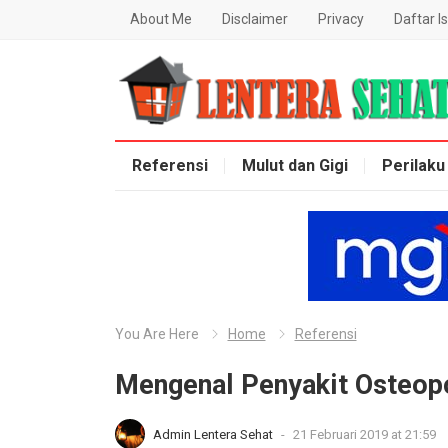
About Me
Disclaimer
Privacy
Daftar Is
Lentera Sehat
Referensi
Mulut dan Gigi
Perilaku
You Are Here
Home
Referensi
Mengenal Penyakit Osteop
Admin Lentera Sehat
-
21 Februari 2019 at 21:59