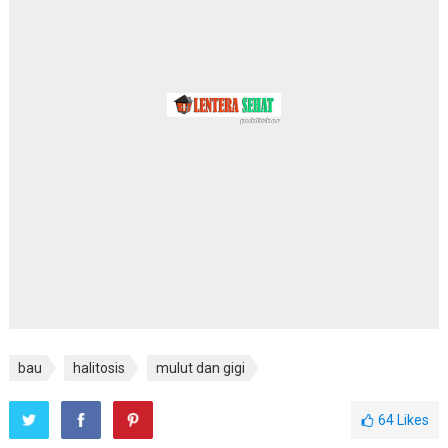
bau
halitosis
mulut dan gigi
64
Likes