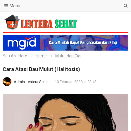
Menu
Lentera Sehat
You Are Here
Home
Mulut dan Gigi
Cara Atasi Bau Mulut (Halitosis)
Admin Lentera Sehat
-
10 Februari 2020 at 23:43