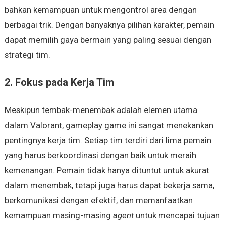
bahkan kemampuan untuk mengontrol area dengan
berbagai trik. Dengan banyaknya pilihan karakter, pemain
dapat memilih gaya bermain yang paling sesuai dengan
strategi tim.
2. Fokus pada Kerja Tim
Meskipun tembak-menembak adalah elemen utama
dalam Valorant, gameplay game ini sangat menekankan
pentingnya kerja tim. Setiap tim terdiri dari lima pemain
yang harus berkoordinasi dengan baik untuk meraih
kemenangan. Pemain tidak hanya dituntut untuk akurat
dalam menembak, tetapi juga harus dapat bekerja sama,
berkomunikasi dengan efektif, dan memanfaatkan
kemampuan masing-masing
agent
untuk mencapai tujuan