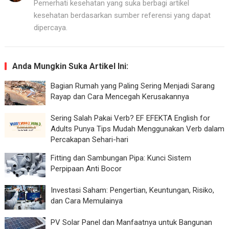
Pemerhati kesehatan yang suka berbagi artikel
kesehatan berdasarkan sumber referensi yang dapat
dipercaya.
Anda Mungkin Suka Artikel Ini:
Bagian Rumah yang Paling Sering Menjadi Sarang
Rayap dan Cara Mencegah Kerusakannya
Sering Salah Pakai Verb? EF EFEKTA English for
Adults Punya Tips Mudah Menggunakan Verb dalam
Percakapan Sehari-hari
Fitting dan Sambungan Pipa: Kunci Sistem
Perpipaan Anti Bocor
Investasi Saham: Pengertian, Keuntungan, Risiko,
dan Cara Memulainya
PV Solar Panel dan Manfaatnya untuk Bangunan