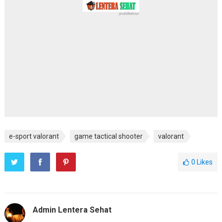
e-sport valorant
game tactical shooter
valorant
0
Likes
Admin Lentera Sehat