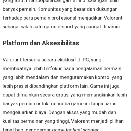
yang turut mempopulerkan game ini di kalangan lebih
banyak pemain. Komunitas yang besar dan dukungan
terhadap para pemain profesional menjadikan Valorant
sebagai salah satu game e-sport yang sangat dinamis.
Platform dan Aksesibilitas
Valorant tersedia secara eksklusif di PC, yang
membuatnya lebih terfokus pada pengalaman bermain
yang lebih mendalam dan mengutamakan kontrol yang
lebih presisi dibandingkan platform lain. Game ini juga
dapat dimainkan secara gratis, yang memungkinkan lebih
banyak pemain untuk mencoba game ini tanpa harus
mengeluarkan biaya. Dengan akses yang mudah dan
kualitas permainan yang tinggi, Valorant menjadi pilihan
tepat bagi penggemar game
tactical shooter
.