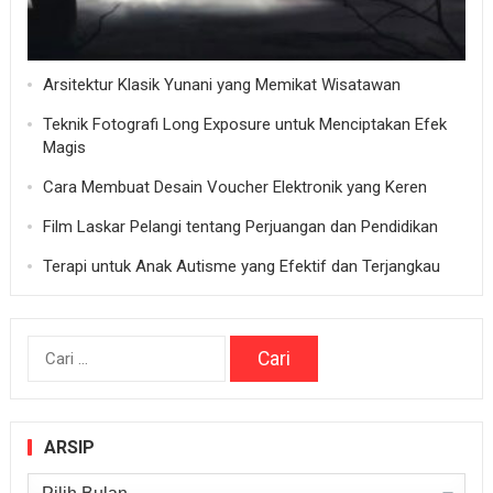
Arsitektur Klasik Yunani yang Memikat Wisatawan
Teknik Fotografi Long Exposure untuk Menciptakan Efek
Magis
Cara Membuat Desain Voucher Elektronik yang Keren
Film Laskar Pelangi tentang Perjuangan dan Pendidikan
Terapi untuk Anak Autisme yang Efektif dan Terjangkau
Cari
untuk:
ARSIP
Arsip