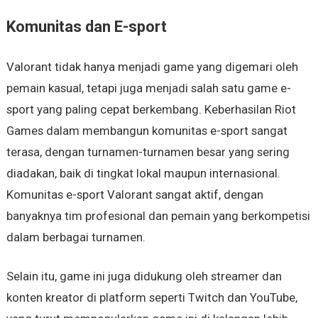
Komunitas dan E-sport
Valorant tidak hanya menjadi game yang digemari oleh
pemain kasual, tetapi juga menjadi salah satu game e-
sport yang paling cepat berkembang. Keberhasilan Riot
Games dalam membangun komunitas e-sport sangat
terasa, dengan turnamen-turnamen besar yang sering
diadakan, baik di tingkat lokal maupun internasional.
Komunitas e-sport Valorant sangat aktif, dengan
banyaknya tim profesional dan pemain yang berkompetisi
dalam berbagai turnamen.
Selain itu, game ini juga didukung oleh streamer dan
konten kreator di platform seperti Twitch dan YouTube,