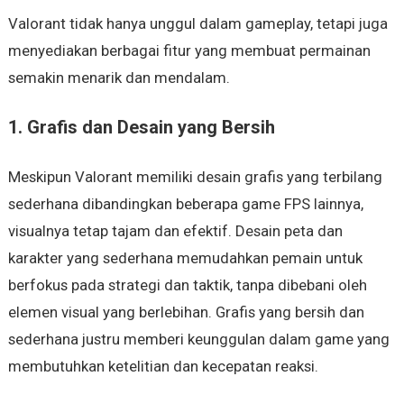
Valorant tidak hanya unggul dalam gameplay, tetapi juga
menyediakan berbagai fitur yang membuat permainan
semakin menarik dan mendalam.
1. Grafis dan Desain yang Bersih
Meskipun Valorant memiliki desain grafis yang terbilang
sederhana dibandingkan beberapa game FPS lainnya,
visualnya tetap tajam dan efektif. Desain peta dan
karakter yang sederhana memudahkan pemain untuk
berfokus pada strategi dan taktik, tanpa dibebani oleh
elemen visual yang berlebihan. Grafis yang bersih dan
sederhana justru memberi keunggulan dalam game yang
membutuhkan ketelitian dan kecepatan reaksi.