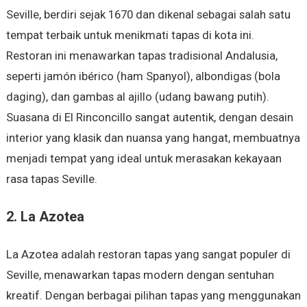
Seville, berdiri sejak 1670 dan dikenal sebagai salah satu
tempat terbaik untuk menikmati tapas di kota ini.
Restoran ini menawarkan tapas tradisional Andalusia,
seperti jamón ibérico (ham Spanyol), albondigas (bola
daging), dan gambas al ajillo (udang bawang putih).
Suasana di El Rinconcillo sangat autentik, dengan desain
interior yang klasik dan nuansa yang hangat, membuatnya
menjadi tempat yang ideal untuk merasakan kekayaan
rasa tapas Seville.
2. La Azotea
La Azotea adalah restoran tapas yang sangat populer di
Seville, menawarkan tapas modern dengan sentuhan
kreatif. Dengan berbagai pilihan tapas yang menggunakan