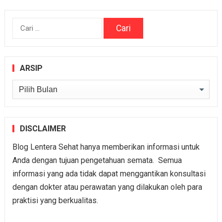
Cari
untuk:
ARSIP
Arsip
DISCLAIMER
Blog Lentera Sehat hanya memberikan informasi untuk
Anda dengan tujuan pengetahuan semata. Semua
informasi yang ada tidak dapat menggantikan konsultasi
dengan dokter atau perawatan yang dilakukan oleh para
praktisi yang berkualitas.