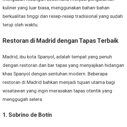
kuliner yang luar biasa, menggunakan bahan-bahan
berkualitas tinggi dan resep-resep tradisional yang sudah
teruji oleh waktu.
Restoran di Madrid dengan Tapas Terbaik
Madrid, ibu kota Spanyol, adalah tempat yang penuh
dengan restoran dan bar tapas yang menyajikan hidangan
khas Spanyol dengan sentuhan modern. Beberapa
restoran di Madrid bahkan menjadi tujuan utama bagi
wisatawan yang ingin merasakan tapas otentik yang
menggugah selera.
1. Sobrino de Botín