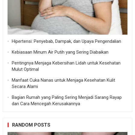
Hipertensi: Penyebab, Dampak, dan Upaya Pengendalian
Kebiasaan Minum Air Putih yang Sering Diabaikan
Pentingnya Menjaga Kebersihan Lidah untuk Kesehatan
Mulut Optimal
Manfaat Cuka Nanas untuk Menjaga Kesehatan Kulit
Secara Alami
Bagian Rumah yang Paling Sering Menjadi Sarang Rayap
dan Cara Mencegah Kerusakannya
RANDOM POSTS