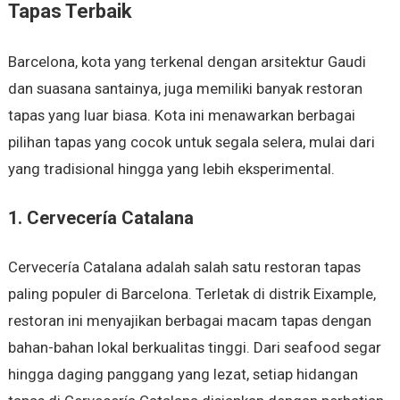
Tapas Terbaik
Barcelona, kota yang terkenal dengan arsitektur Gaudi
dan suasana santainya, juga memiliki banyak restoran
tapas yang luar biasa. Kota ini menawarkan berbagai
pilihan tapas yang cocok untuk segala selera, mulai dari
yang tradisional hingga yang lebih eksperimental.
1. Cervecería Catalana
Cervecería Catalana adalah salah satu restoran tapas
paling populer di Barcelona. Terletak di distrik Eixample,
restoran ini menyajikan berbagai macam tapas dengan
bahan-bahan lokal berkualitas tinggi. Dari seafood segar
hingga daging panggang yang lezat, setiap hidangan