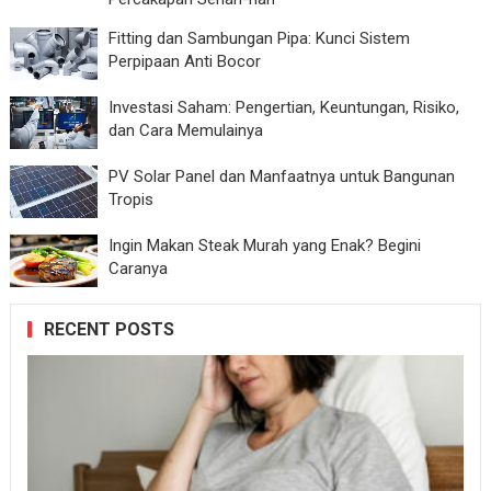
Fitting dan Sambungan Pipa: Kunci Sistem
Perpipaan Anti Bocor
Investasi Saham: Pengertian, Keuntungan, Risiko,
dan Cara Memulainya
PV Solar Panel dan Manfaatnya untuk Bangunan
Tropis
Ingin Makan Steak Murah yang Enak? Begini
Caranya
RECENT POSTS