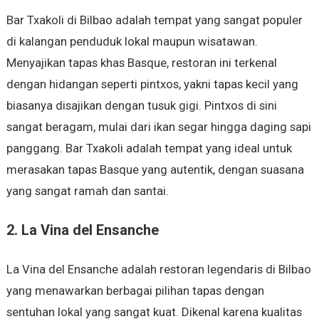
Bar Txakoli di Bilbao adalah tempat yang sangat populer
di kalangan penduduk lokal maupun wisatawan.
Menyajikan tapas khas Basque, restoran ini terkenal
dengan hidangan seperti pintxos, yakni tapas kecil yang
biasanya disajikan dengan tusuk gigi. Pintxos di sini
sangat beragam, mulai dari ikan segar hingga daging sapi
panggang. Bar Txakoli adalah tempat yang ideal untuk
merasakan tapas Basque yang autentik, dengan suasana
yang sangat ramah dan santai.
2. La Vina del Ensanche
La Vina del Ensanche adalah restoran legendaris di Bilbao
yang menawarkan berbagai pilihan tapas dengan
sentuhan lokal yang sangat kuat. Dikenal karena kualitas