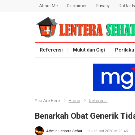
About Me
Disclaimer
Privacy
Daftar Is
Lentera Sehat
Referensi
Mulut dan Gigi
Perilaku
You Are Here
Home
Referensi
Benarkah Obat Generik Tid
Admin Lentera Sehat
-
2 Januari 2020 at 23:46