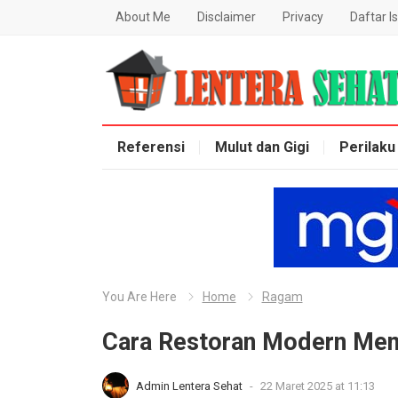
About Me
Disclaimer
Privacy
Daftar Is
Lentera Sehat
Referensi
Mulut dan Gigi
Perilaku
You Are Here
Home
Ragam
Cara Restoran Modern Mema
Admin Lentera Sehat
-
22 Maret 2025 at 11:13