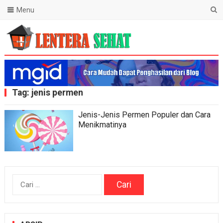
Menu
Lentera Sehat
Tag:
jenis permen
Jenis-Jenis Permen Populer dan Cara
Menikmatinya
Cari
untuk: